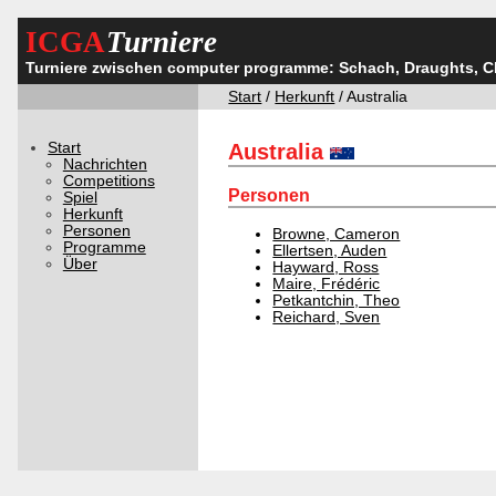
ICGA
Turniere
Turniere zwischen computer programme: Schach, Draughts, 
Start
/
Herkunft
/ Australia
Start
Australia
Nachrichten
Competitions
Personen
Spiel
Herkunft
Personen
Browne, Cameron
Programme
Ellertsen, Auden
Über
Hayward, Ross
Maire, Frédéric
Petkantchin, Theo
Reichard, Sven