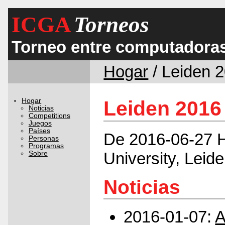
ICGA
Torneos
Torneo entre computadora
Hogar
/ Leiden 
Hogar
Leiden 2016
Noticias
Competitions
Juegos
Países
De 2016-06-27 H
Personas
Programas
University, Leid
Sobre
Noticias
2016-01-07:
A