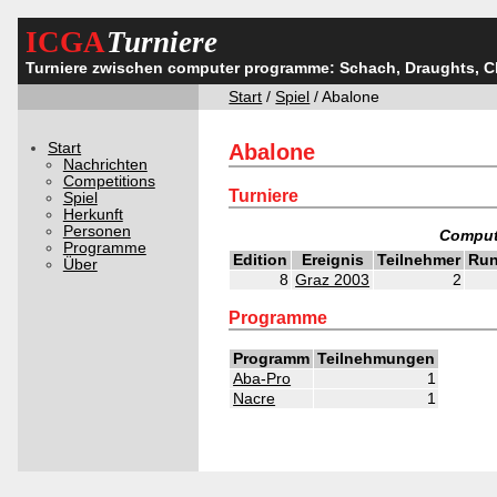
ICGA
Turniere
Turniere zwischen computer programme: Schach, Draughts, 
Start
/
Spiel
/ Abalone
Start
Abalone
Nachrichten
Competitions
Turniere
Spiel
Herkunft
Personen
Comput
Programme
Edition
Ereignis
Teilnehmer
Ru
Über
8
Graz 2003
2
Programme
Programm
Teilnehmungen
Aba-Pro
1
Nacre
1