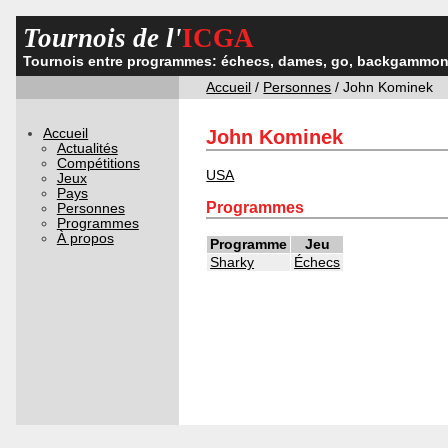
Tournois de l'
ICGA
Tournois entre programmes: échecs, dames, go, backgammon,
Accueil
/
Personnes
/ John Kominek
Accueil
John Kominek
Actualités
Compétitions
USA
Jeux
Pays
Programmes
Personnes
Programmes
À propos
Programme
Jeu
Sharky
Échecs