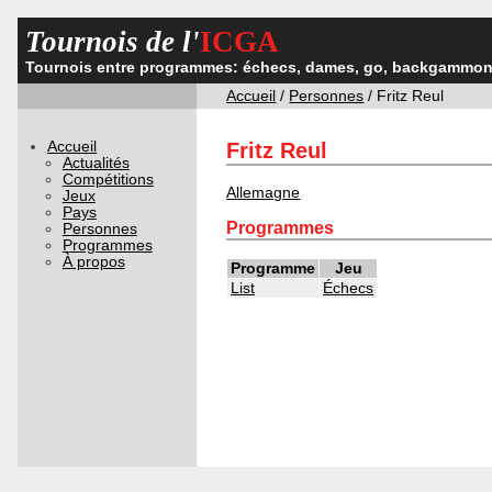
Tournois de l'
ICGA
Tournois entre programmes: échecs, dames, go, backgammon,
Accueil
/
Personnes
/ Fritz Reul
Accueil
Fritz Reul
Actualités
Compétitions
Allemagne
Jeux
Pays
Programmes
Personnes
Programmes
À propos
Programme
Jeu
List
Échecs