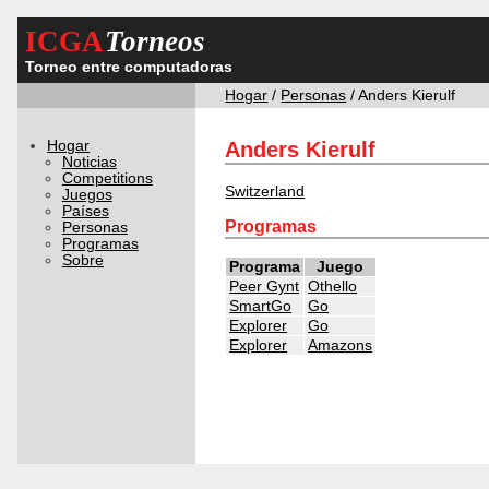
ICGA
Torneos
Torneo entre computadoras
Hogar
/
Personas
/ Anders Kierulf
Hogar
Anders Kierulf
Noticias
Competitions
Switzerland
Juegos
Países
Programas
Personas
Programas
Sobre
Programa
Juego
Peer Gynt
Othello
SmartGo
Go
Explorer
Go
Explorer
Amazons