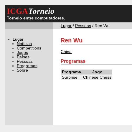
ICGA
Torneio
Torneio entre computadores.
Lugar
/
Pessoas
/ Ren Wu
Lugar
Ren Wu
Notícias
Competitions
China
Jogos
Países
Programas
Pessoas
Programas
Sobre
Programa
Jogo
Surprise
Chinese Chess