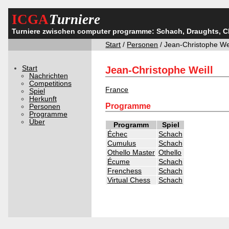
ICGA
Turniere
Turniere zwischen computer programme: Schach, Draughts, 
Start
/
Personen
/ Jean-Christophe Wei
Start
Jean-Christophe Weill
Nachrichten
Competitions
France
Spiel
Herkunft
Programme
Personen
Programme
Über
Programm
Spiel
Échec
Schach
Cumulus
Schach
Othello Master
Othello
Écume
Schach
Frenchess
Schach
Virtual Chess
Schach