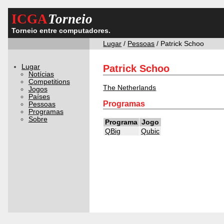
ICGA
Torneio
Torneio entre computadores.
Lugar
/
Pessoas
/ Patrick Schoo
Lugar
Patrick Schoo
Notícias
Competitions
The Netherlands
Jogos
Países
Programas
Pessoas
Programas
Sobre
Programa
Jogo
QBig
Qubic