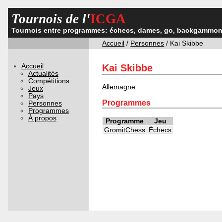
Tournois de l'
ICGA
Tournois entre programmes: échecs, dames, go, backgammon,
Accueil
/
Personnes
/ Kai Skibbe
Accueil
Kai Skibbe
Actualités
Compétitions
Allemagne
Jeux
Pays
Programmes
Personnes
Programmes
À propos
Programme
Jeu
GromitChess
Échecs