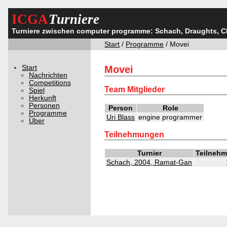
ICGA
Turniere
Turniere zwischen computer programme: Schach, Draughts, 
Start
/
Programme
/ Movei
Start
Movei
Nachrichten
Competitions
Team Mitglieder
Spiel
Herkunft
Personen
Person
Role
Programme
Uri Blass
engine programmer
Über
Teilnehmungen
Turnier
Teilnehm
Schach, 2004, Ramat-Gan