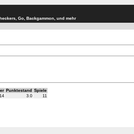
Checkers, Go, Backgammon, und mehr
er
Punktestand
Spiele
14
3.0
11