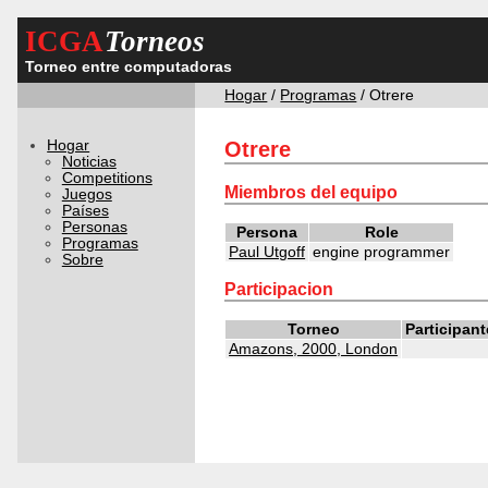
ICGA
Torneos
Torneo entre computadoras
Hogar
/
Programas
/ Otrere
Hogar
Otrere
Noticias
Competitions
Miembros del equipo
Juegos
Países
Personas
Persona
Role
Programas
Paul Utgoff
engine programmer
Sobre
Participacion
Torneo
Participan
Amazons, 2000, London