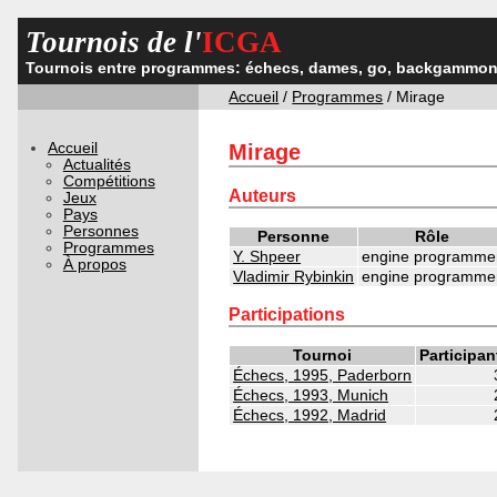
Tournois de l'
ICGA
Tournois entre programmes: échecs, dames, go, backgammon,
Accueil
/
Programmes
/ Mirage
Accueil
Mirage
Actualités
Compétitions
Auteurs
Jeux
Pays
Personnes
Personne
Rôle
Programmes
Y. Shpeer
engine programme
À propos
Vladimir Rybinkin
engine programme
Participations
Tournoi
Participan
Échecs, 1995, Paderborn
Échecs, 1993, Munich
Échecs, 1992, Madrid