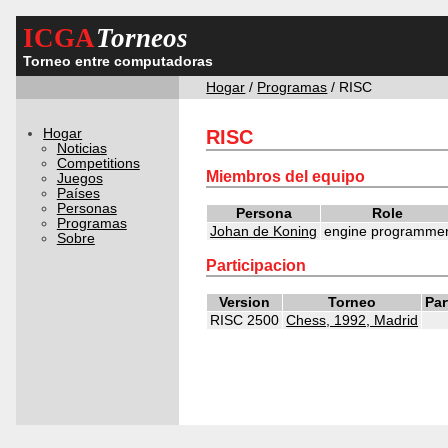
ICGA
Torneos
Torneo entre computadoras
Hogar
/
Programas
/ RISC
Hogar
RISC
Noticias
Competitions
Miembros del equipo
Juegos
Países
Personas
Persona
Role
Programas
Johan de Koning
engine programme
Sobre
Participacion
Version
Torneo
Par
RISC 2500
Chess, 1992, Madrid