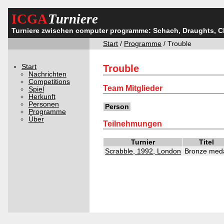
ICGA
Turniere
Turniere zwischen computer programme: Schach, Draughts, 
Start
/
Programme
/ Trouble
Start
Trouble
Nachrichten
Competitions
Team Mitglieder
Spiel
Herkunft
Personen
Person
Programme
Über
Teilnehmungen
Turnier
Titel
Scrabble, 1992, London
Bronze med