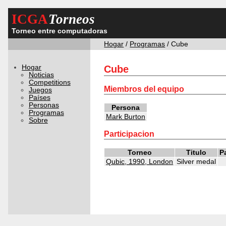
ICGA
Torneos
Torneo entre computadoras
Hogar
/
Programas
/ Cube
Hogar
Cube
Noticias
Competitions
Miembros del equipo
Juegos
Países
Personas
Persona
Programas
Mark Burton
Sobre
Participacion
Torneo
Titulo
P
Qubic, 1990, London
Silver medal