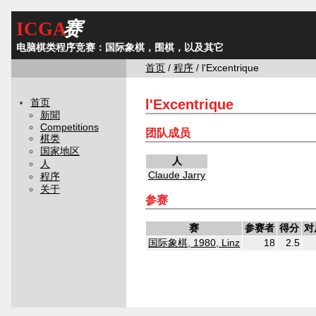
ICGA
赛
电脑棋类程序竞赛：国际象棋，围棋，以及其它
首页
/
程序
/ l'Excentrique
l'Excentrique
首页
新聞
Competitions
团队成员
棋类
国家地区
人
人
Claude Jarry
程序
关于
参赛
赛
参赛者
得分
对
国际象棋, 1980, Linz
18
2.5