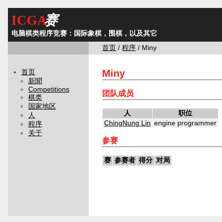
ICGA
赛
电脑棋类程序竞赛：国际象棋，围棋，以及其它
首页
/
程序
/ Miny
Miny
首页
新聞
Competitions
团队成员
棋类
国家地区
人
职位
人
ChingNung Lin
engine programmer
程序
关于
参赛
赛
参赛者
得分
对局