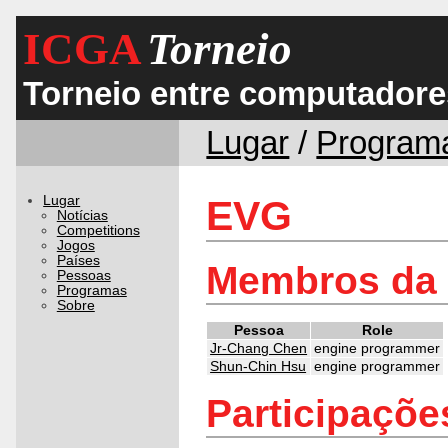
ICGA
Torneio
Torneio entre computadore
Lugar
/
Program
Lugar
EVG
Notícias
Competitions
Jogos
Países
Membros da 
Pessoas
Programas
Sobre
Pessoa
Role
Jr-Chang Chen
engine programmer
Shun-Chin Hsu
engine programmer
Participaçõe