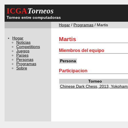
ICGA
Torneos
Torneo entre computadoras
Hogar
/
Programas
/ Martis
Hogar
Martis
Noticias
Competitions
Miembros del equipo
Juegos
Países
Personas
Persona
Programas
Sobre
Participacion
Torneo
Chinese Dark Chess, 2013, Yokoham