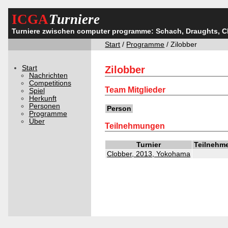
ICGA
Turniere
Turniere zwischen computer programme: Schach, Draughts, 
Start
/
Programme
/ Zilobber
Start
Zilobber
Nachrichten
Competitions
Team Mitglieder
Spiel
Herkunft
Personen
Person
Programme
Über
Teilnehmungen
Turnier
Teilnehm
Clobber, 2013, Yokohama