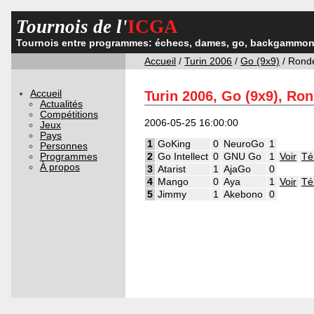
Tournois de l'
ICGA
Tournois entre programmes: échecs, dames, go, backgammon,
Accueil
/
Turin 2006
/
Go (9x9)
/ Rond
Accueil
Turin 2006, Go (9x9), Ro
Actualités
Compétitions
2006-05-25 16:00:00
Jeux
Pays
1
GoKing
0
NeuroGo
1
Personnes
Programmes
2
Go Intellect
0
GNU Go
1
Voir
Té
À propos
3
Atarist
1
AjaGo
0
4
Mango
0
Aya
1
Voir
Té
5
Jimmy
1
Akebono
0