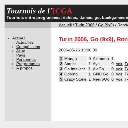
Tournois de l'
ICGA
Tournois entre programmes: échecs, dames, go, backgammon,
Accueil
/
Turin 2006
/
Go (9x9)
/ Rond
Accueil
Turin 2006, Go (9x9), Ro
Actualités
Compétitions
2006-05-26 19:00:00
Jeux
Pays
1
Mango
0
Akebono
1
Personnes
Programmes
2
Atarist
1
Aya
0
Voir
T
À propos
3
Go Intellect
1
AjaGo
0
Voir
T
4
GoKing
1
GNU Go
0
Voir
T
5
Crazy Stone
1
NeuroGo
0
Voir
T