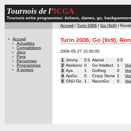
Tournois de l'
ICGA
Tournois entre programmes: échecs, dames, go, backgammon,
Accueil
/
Turin 2006
/
Go (9x9)
/ Rond
Accueil
Turin 2006, Go (9x9), Ro
Actualités
Compétitions
2006-05-27 15:00:00
Jeux
Pays
1
Jimmy
0.5
Atarist
0.5
Personnes
Programmes
2
Akebono
0
Go Intellect
1
Voi
À propos
3
Aya
1
GoKing
0
Voi
4
AjaGo
0
Crazy Stone
1
Voi
5
GNU Go
1
NeuroGo
0
Voi