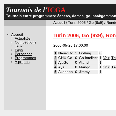
Tournois de l'
ICGA
Tournois entre programmes: échecs, dames, go, backgammon,
Accueil
/
Turin 2006
/
Go (9x9)
/ Rond
Accueil
Turin 2006, Go (9x9), Ro
Actualités
Compétitions
2006-05-25 17:00:00
Jeux
Pays
1
NeuroGo
1
GoKing
0
Personnes
Programmes
2
GNU Go
0
Go Intellect
1
Voir
Té
À propos
3
AjaGo
0
Atarist
1
4
Aya
0
Mango
1
Voir
Té
5
Akebono
0
Jimmy
1