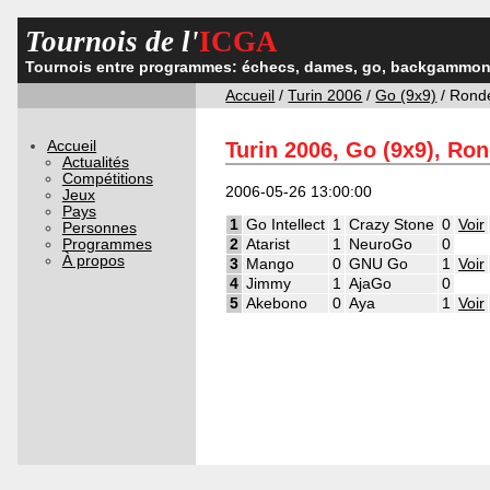
Tournois de l'
ICGA
Tournois entre programmes: échecs, dames, go, backgammon,
Accueil
/
Turin 2006
/
Go (9x9)
/ Rond
Accueil
Turin 2006, Go (9x9), Ro
Actualités
Compétitions
2006-05-26 13:00:00
Jeux
Pays
1
Go Intellect
1
Crazy Stone
0
Voir
Personnes
Programmes
2
Atarist
1
NeuroGo
0
À propos
3
Mango
0
GNU Go
1
Voir
4
Jimmy
1
AjaGo
0
5
Akebono
0
Aya
1
Voir