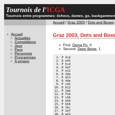
Tournois de l'
ICGA
Tournois entre programmes: échecs, dames, go, backgammon,
Accueil
/
Graz 2003
/
Dots and Boxes
Accueil
Graz 2003, Dots and Boxe
Actualités
Compétitions
First:
Dame Po
, 0
Jeux
Second:
Deep Beige
, 1
Pays
Personnes
Programmes
 1. P 3cd

 2. D e45 

À propos
 3. P 5cd

 4. D 5ef 

 5. P e12

 6. D 3de 

 7. P d23

 8. D 4de 

 9. P c45

10. D b12 

11. P 2ab

12. D f34 

13. P c56

14. D a56 

15. P b56

16. D 1bc 

17. P 2ef

18. D a23 
