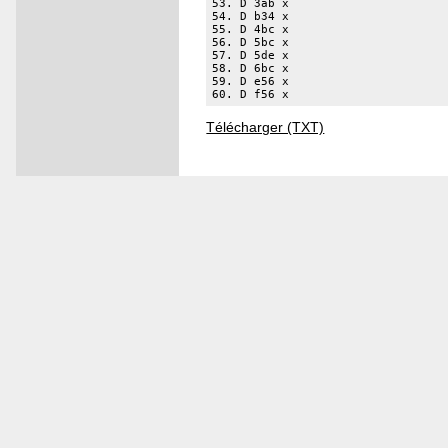
53. D 3ab x

54. D b34 x

55. D 4bc x

56. D 5bc x

57. D 5de x

58. D 6bc x

59. D e56 x

60. D f56 x
Télécharger (TXT)