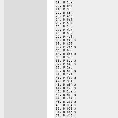
19. P 1de

20. D b45 

21. P 3bc

22. D c34 

23. P 4ab

24. D 6ef 

25. P a34

26. D 1cd 

27. P f23

28. D 6de 

29. P 4ef

30. D f45 x

31. D c23 

32. P 2cd x

33. P 6cd

34. D d56 x

35. D 5ab 

36. P 6ab x

37. P a45 x

38. P 1ab

39. D a12 x

40. D 1ef 

41. P f12 x

42. P 3ef

43. D e34 x

44. D e23 x

45. D 2de x

46. D d12 x

47. D c12 x

48. D 2bc x

49. D d34 x

50. D b23 x

51. D 4cd x

52. D d45 x
