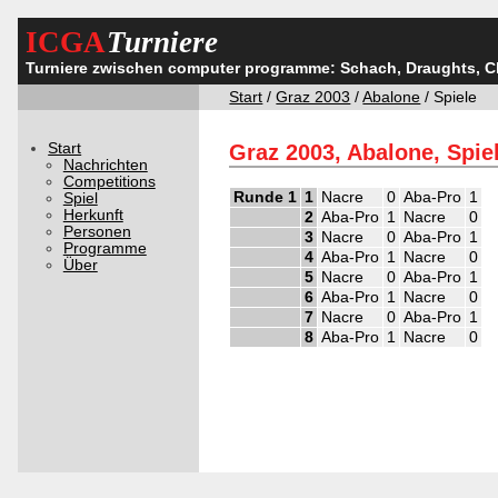
ICGA
Turniere
Turniere zwischen computer programme: Schach, Draughts, 
Start
/
Graz 2003
/
Abalone
/ Spiele
Start
Graz 2003, Abalone, Spie
Nachrichten
Competitions
Runde 1
1
Nacre
0
Aba-Pro
1
Spiel
Herkunft
2
Aba-Pro
1
Nacre
0
Personen
3
Nacre
0
Aba-Pro
1
Programme
4
Aba-Pro
1
Nacre
0
Über
5
Nacre
0
Aba-Pro
1
6
Aba-Pro
1
Nacre
0
7
Nacre
0
Aba-Pro
1
8
Aba-Pro
1
Nacre
0