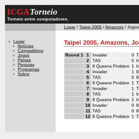
ICGA
Torneio
Torneio entre computadores.
Lugar
/
Taipei 2005
/
Amazons
/ Jogo
Lugar
Taipei 2005, Amazons, J
Notícias
Competitions
Round 1
1
Invader
0
T
Jogos
Países
2
TAS
0
I
Pessoas
3
8 Queens Problem
1
I
Programas
4
Invader
1
8
Sobre
5
TAS
0
8
6
8 Queens Problem
1
T
7
Invader
1
T
8
TAS
1
I
9
8 Queens Problem
1
I
10
Invader
0
8
11
TAS
0
8
12
8 Queens Problem
1
T