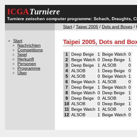
ICGA
Turniere
Turniere zwischen computer programme: Schach, Draughts, 
Start
/
Taipei 2005
/
Dots and Boxes
/
Start
Taipei 2005, Dots and Bo
Nachrichten
Competitions
1
Deep Beige
1
Beige Watch
0
Spiel
Herkunft
2
Beige Watch
0
Deep Beige
1
Personen
3
Deep Beige
1
ALSOB
0
Programme
4
ALSOB
1
Deep Beige
0
Über
5
ALSOB
0
Beige Watch
1
6
Beige Watch
1
ALSOB
0
7
Deep Beige
1
Beige Watch
0
8
Beige Watch
0
Deep Beige
1
9
Deep Beige
0
ALSOB
1
10
ALSOB
0
Deep Beige
1
11
Beige Watch
1
ALSOB
0
12
ALSOB
1
Beige Watch
0