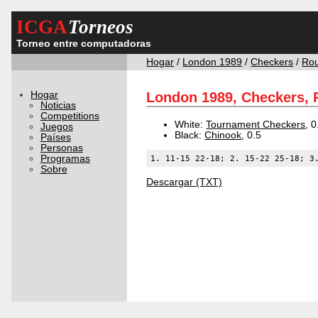
ICGA
Torneos
Torneo entre computadoras
Hogar
/
London 1989
/
Checkers
/
Ro
Hogar
London 1989, Checkers, 
Noticias
Competitions
White:
Tournament Checkers
, 0
Juegos
Black:
Chinook
, 0.5
Países
Personas
Programas
1. 11-15 22-18; 2. 15-22 25-18; 3
Sobre
Descargar (TXT)