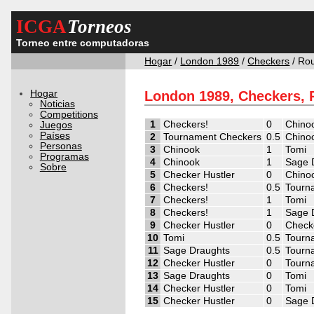
ICGA
Torneos
Torneo entre computadoras
Hogar
/
London 1989
/
Checkers
/ Ro
Hogar
London 1989, Checkers, 
Noticias
Competitions
1
Checkers!
0
Chino
Juegos
Países
2
Tournament Checkers
0.5
Chino
Personas
3
Chinook
1
Tomi
Programas
4
Chinook
1
Sage 
Sobre
5
Checker Hustler
0
Chino
6
Checkers!
0.5
Tourn
7
Checkers!
1
Tomi
8
Checkers!
1
Sage 
9
Checker Hustler
0
Check
10
Tomi
0.5
Tourn
11
Sage Draughts
0.5
Tourn
12
Checker Hustler
0
Tourn
13
Sage Draughts
0
Tomi
14
Checker Hustler
0
Tomi
15
Checker Hustler
0
Sage 