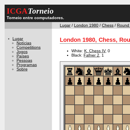
ICGA
Torneio
Torneio entre computadores.
Lugar
/
London 1980
/
Chess
/
Round
Lugar
London 1980, Chess, Rou
Notícias
Competitions
White:
K. Chess IV
, 0
Jogos
Black:
Fafner 2
, 1
Países
Pessoas
Programas
Sobre