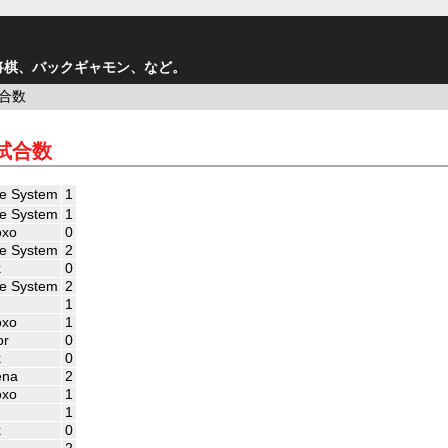
将棋、バックギャモン、など。
試合数
 試合数
e System
1
e System
1
oxo
0
e System
2
k
0
e System
2
d
1
oxo
1
or
0
k
0
ena
2
oxo
1
d
1
k
0