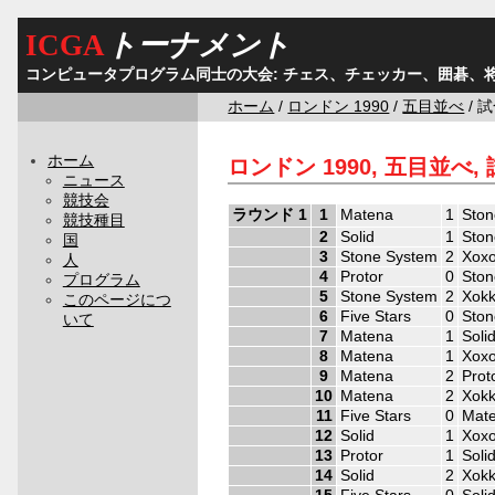
ICGA
トーナメント
コンピュータプログラム同士の大会: チェス、チェッカー、囲碁、
ホーム
/
ロンドン 1990
/
五目並べ
/ 
ホーム
ロンドン 1990, 五目並べ,
ニュース
競技会
ラウンド 1
1
Matena
1
Ston
競技種目
2
Solid
1
Ston
国
3
Stone System
2
Xox
人
4
Protor
0
Ston
プログラム
5
Stone System
2
Xok
このページにつ
6
Five Stars
0
Ston
いて
7
Matena
1
Soli
8
Matena
1
Xox
9
Matena
2
Prot
10
Matena
2
Xok
11
Five Stars
0
Mat
12
Solid
1
Xox
13
Protor
1
Soli
14
Solid
2
Xok