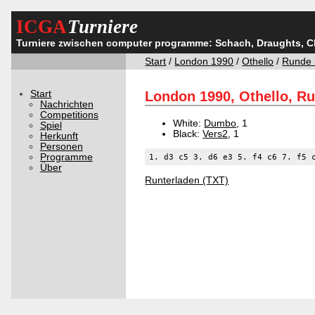
ICGA
Turniere
Turniere zwischen computer programme: Schach, Draughts, 
Start
/
London 1990
/
Othello
/
Runde 
Start
London 1990, Othello, Ru
Nachrichten
Competitions
White:
Dumbo
, 1
Spiel
Black:
Vers2
, 1
Herkunft
Personen
Programme
1. d3 c5 3. d6 e3 5. f4 c6 7. f5 
Über
Runterladen (TXT)