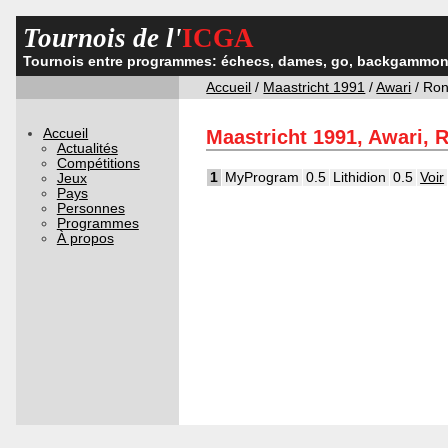
Tournois de l'
ICGA
Tournois entre programmes: échecs, dames, go, backgammon,
Accueil
/
Maastricht 1991
/
Awari
/ Ro
Accueil
Maastricht 1991, Awari, 
Actualités
Compétitions
1
MyProgram
0.5
Lithidion
0.5
Voir
Jeux
Pays
Personnes
Programmes
À propos