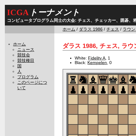
ICGA
トーナメント
コンピュータプログラム同士の大会: チェス、チェッカー、囲碁、
ホーム
/
ダラス 1986
/
チェス
/
ラウン
ホーム
ダラス 1986, チェス, ラウン
ニュース
競技会
White:
Fidelity A
, 1
競技種目
Black:
Kempelen
, 0
国
人
プログラム
このページにつ
いて