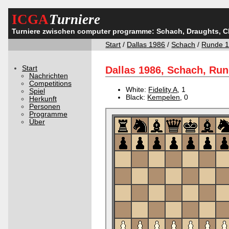
ICGA
Turniere
Turniere zwischen computer programme: Schach, Draughts, 
Start
/
Dallas 1986
/
Schach
/
Runde 
Start
Dallas 1986, Schach, Run
Nachrichten
Competitions
White:
Fidelity A
, 1
Spiel
Black:
Kempelen
, 0
Herkunft
Personen
Programme
Über