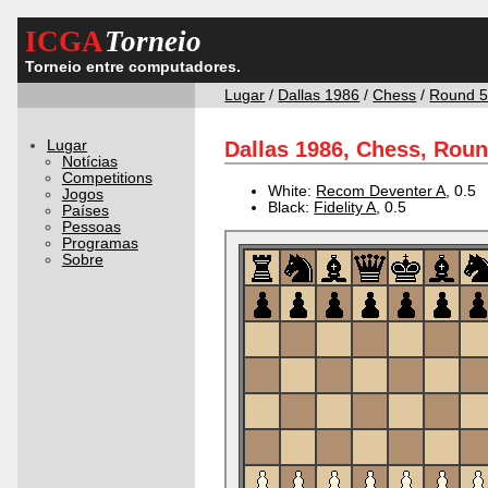
ICGA
Torneio
Torneio entre computadores.
Lugar
/
Dallas 1986
/
Chess
/
Round 
Lugar
Dallas 1986, Chess, Roun
Notícias
Competitions
White:
Recom Deventer A
, 0.5
Jogos
Black:
Fidelity A
, 0.5
Países
Pessoas
Programas
Sobre