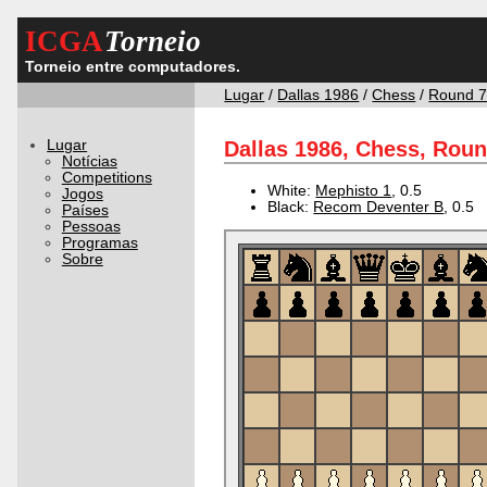
ICGA
Torneio
Torneio entre computadores.
Lugar
/
Dallas 1986
/
Chess
/
Round 
Lugar
Dallas 1986, Chess, Roun
Notícias
Competitions
White:
Mephisto 1
, 0.5
Jogos
Black:
Recom Deventer B
, 0.5
Países
Pessoas
Programas
Sobre