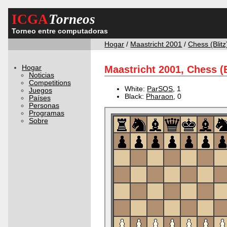
ICGA
Torneos
Torneo entre computadoras
Hogar
/
Maastricht 2001
/
Chess (Blitz
Hogar
Maastricht 2001, Chess (B
Noticias
Competitions
White:
ParSOS
, 1
Juegos
Black:
Pharaon
, 0
Países
Personas
Programas
Sobre