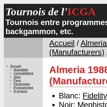
Tournois de l'
ICGA
Tournois entre programmes
backgammon, etc.
Accueil
/
Almeri
(Manufacturers)
Accueil
Almeria 198
Actualités
Compétitions
Jeux
(Manufacture
Pays
Personnes
Programmes
À propos
Blanc:
Fidelit
Noir:
Mephist