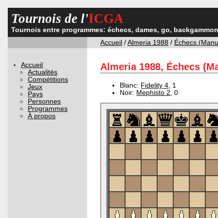
Tournois de l'
ICGA
Tournois entre programmes: échecs, dames, go, backgammon,
Accueil
/
Almeria 1988
/
Échecs (Manu
Accueil
Almeria 1988, Échecs (Ma
Actualités
Compétitions
Blanc:
Fidelity 4
, 1
Jeux
Noir:
Mephisto 2
, 0
Pays
Personnes
Programmes
À propos