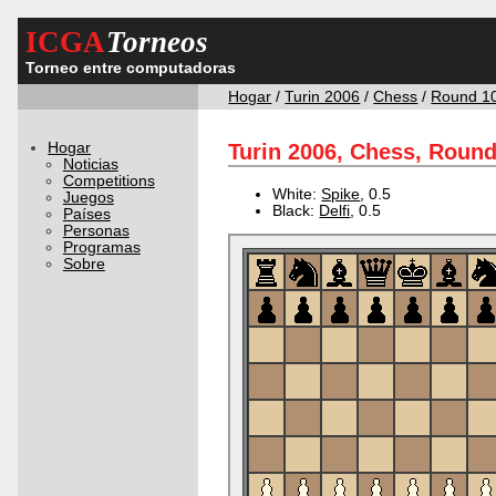
ICGA
Torneos
Torneo entre computadoras
Hogar
/
Turin 2006
/
Chess
/
Round 1
Hogar
Turin 2006, Chess, Round
Noticias
Competitions
White:
Spike
, 0.5
Juegos
Black:
Delfi
, 0.5
Países
Personas
Programas
Sobre