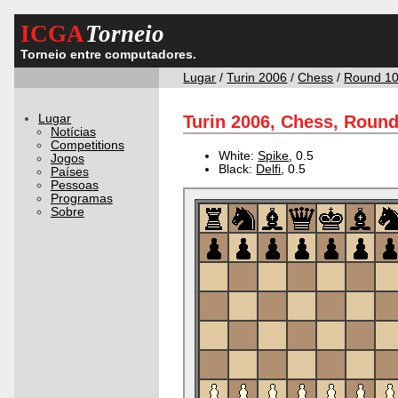
ICGA
Torneio
Torneio entre computadores.
Lugar
/
Turin 2006
/
Chess
/
Round 1
Lugar
Turin 2006, Chess, Round
Notícias
Competitions
White:
Spike
, 0.5
Jogos
Black:
Delfi
, 0.5
Países
Pessoas
Programas
Sobre