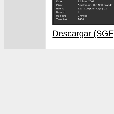
Date:
12 June 2007
Place:
Amsterdam, The Netherlands
Event:
12th Computer Olympiad
Round:
9
Ruleset:
Chinese
Time limit:
1800
Descargar (SGF