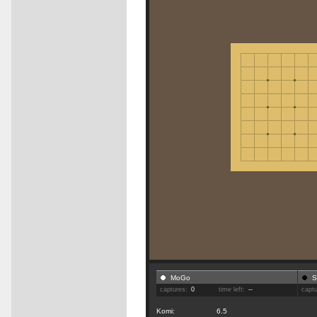
MoGo
S
captures:
0
time left:
--
capt
Komi:
6.5