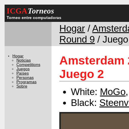
ICGA
Torneos
Torneo entre computadoras
Hogar
/
Amsterd
Round 9
/ Juego
Hogar
Amsterdam 2
Noticias
Competitions
Juegos
Juego 2
Países
Personas
Programas
Sobre
White:
MoGo
Black:
Steenv