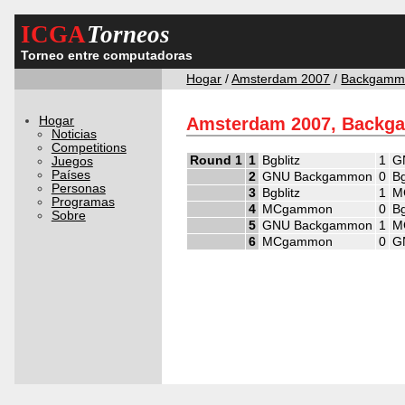
ICGA
Torneos
Torneo entre computadoras
Hogar
/
Amsterdam 2007
/
Backgamm
Hogar
Amsterdam 2007, Backg
Noticias
Competitions
Round 1
1
Bgblitz
1
G
Juegos
Países
2
GNU Backgammon
0
Bg
Personas
3
Bgblitz
1
M
Programas
4
MCgammon
0
Bg
Sobre
5
GNU Backgammon
1
M
6
MCgammon
0
G