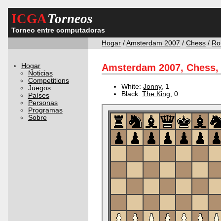
ICGA
Torneos
Torneo entre computadoras
Hogar
/
Amsterdam 2007
/
Chess
/
Ro
Hogar
Amsterdam 2007, Chess, 
Noticias
Competitions
White:
Jonny
, 1
Juegos
Black:
The King
, 0
Países
Personas
Programas
Sobre