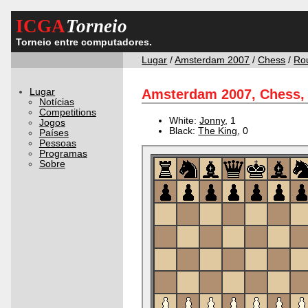
ICGA
Torneio
Torneio entre computadores.
Lugar
/
Amsterdam 2007
/
Chess
/
Ro
Lugar
Amsterdam 2007, Chess, 
Notícias
Competitions
White:
Jonny
, 1
Jogos
Black:
The King
, 0
Países
Pessoas
Programas
Sobre