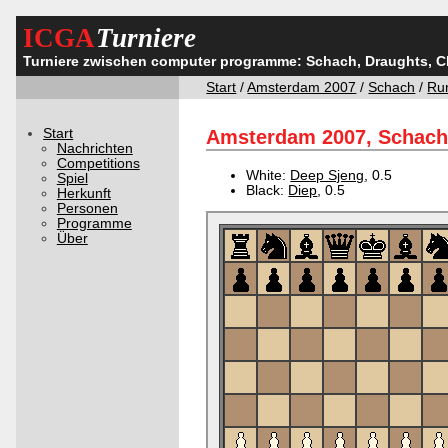
ICGA
Turniere
Turniere zwischen computer programme: Schach, Draughts, 
Start
/
Amsterdam 2007
/
Schach
/
Ru
Start
Amsterdam 2007, Schach,
Nachrichten
Competitions
White:
Deep Sjeng
, 0.5
Spiel
Black:
Diep
, 0.5
Herkunft
Personen
Programme
Über